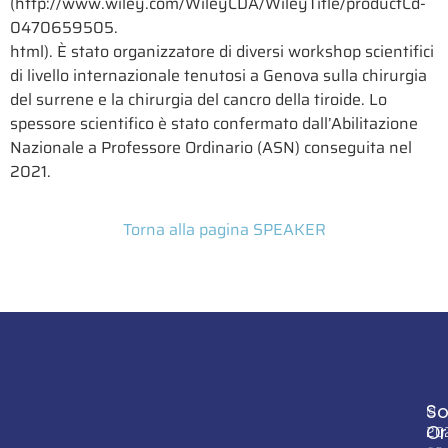
(http://www.wiley.com/WileyCDA/WileyTitle/productCd-
0470659505.
html). È stato organizzatore di diversi workshop scientifici
di livello internazionale tenutosi a Genova sulla chirurgia
del surrene e la chirurgia del cancro della tiroide. Lo
spessore scientifico è stato confermato dall’Abilitazione
Nazionale a Professore Ordinario (ASN) conseguita nel
2021.
Torna alla pagina SPEAKER
So
©
Or
20