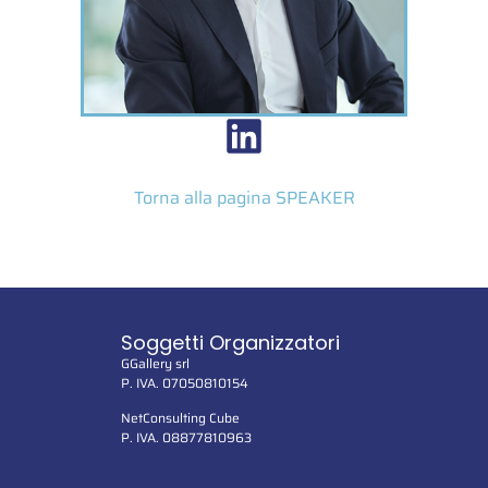
Torna alla pagina SPEAKER
Soggetti Organizzatori
GGallery srl
P. IVA. 07050810154
NetConsulting Cube
P. IVA. 08877810963